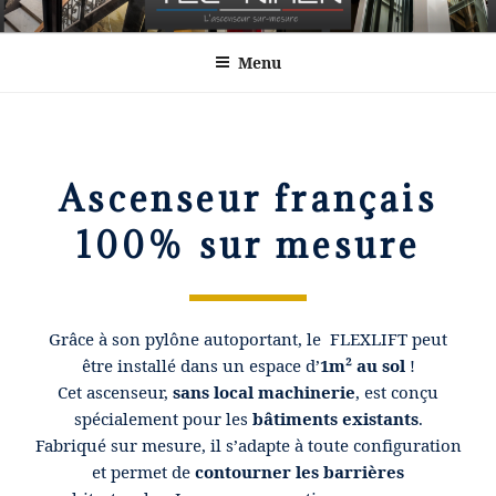
Aller
Technirem
au
Menu
contenu
principal
Ascenseur français
100% sur mesure
Grâce à son pylône autoportant, le FLEXLIFT peut
être installé dans un espace d’
1m² au sol
!
Cet ascenseur,
sans local machinerie
, est conçu
spécialement pour les
bâtiments existants
.
Fabriqué sur mesure, il s’adapte à toute configuration
et permet de
contourner les barrières